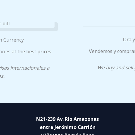
Ora y
n Currency
Vendemos y compramo
cies at the best prices.
We buy and sell g
sas internacionales a
s.
N21-239 Av. Rio Amazonas
entre Jerónimo Carrión