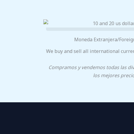
Moneda Extranjera/Foreig
We buy and sell all international curren
Compramos y vendemos todas las divi
los mejores precio